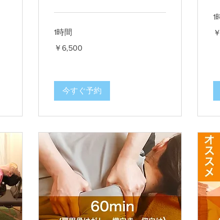
1
9,
1時間
￥
円
6,500
￥6,500
円
今すぐ予約