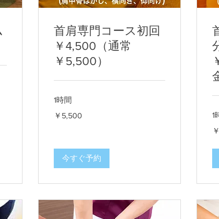
ム
首肩専門コース初回
￥4,500（通常
￥5,500）
1時間
5,500
1
￥5,500
円
8,
￥
円
今すぐ予約