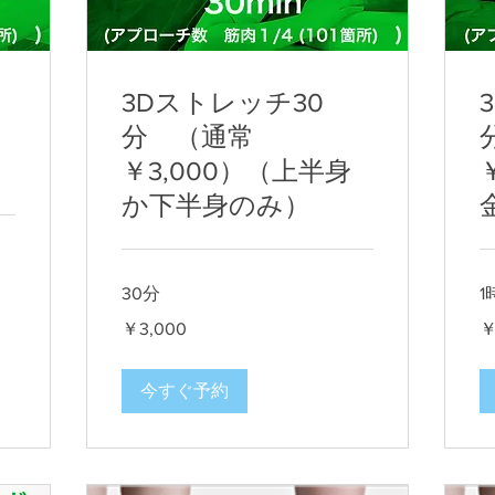
3Dストレッチ30
分 （通常
￥3,000）（上半身
か下半身のみ）
30分
1
3,000
8,
￥3,000
￥
円
円
今すぐ予約