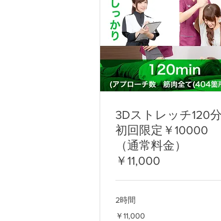
3Dストレッチ120
初回限定￥10000
（通常料金）
￥11,000
2時間
11,000
￥11,000
円