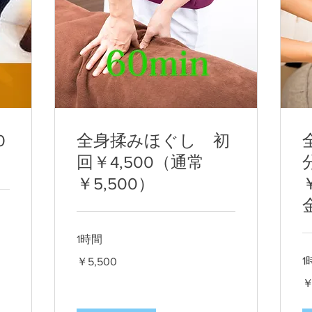
0
全身揉みほぐし 初
）
回￥4,500（通常
￥5,500）
1時間
5,500
1
￥5,500
円
8,
￥
円