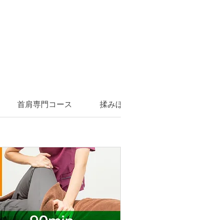
首肩専門コース
揉みほぐし
骨盤矯正・腰