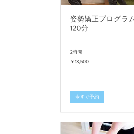
姿勢矯正プログラ
120分
2時間
13,500
￥13,500
円
今すぐ予約