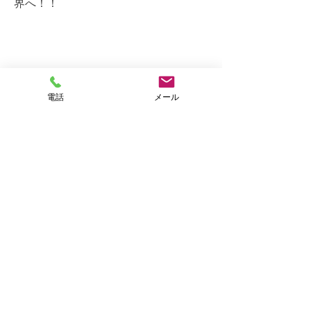
界へ！！
オンライン予約
電話
メール
​３Dストレッチ（
当店一押し）
・30分 ¥ 3,000
初回限定
￥2,500
・60分 ¥ 5,500
初回限定￥4,500
・90分 ¥ 8,000
・120分 ¥ 10,000
プロのアスリートも採用しているメ