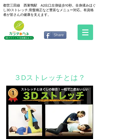
都営三田線 西巣鴨駅 A2出口左側徒歩10秒。全身揉みほぐ
し3Dストレッチ,骨盤矯正など豊富なメニュー対応。有資格
者が皆さんの健康を支えます。
Share
３Dストレッチとは？