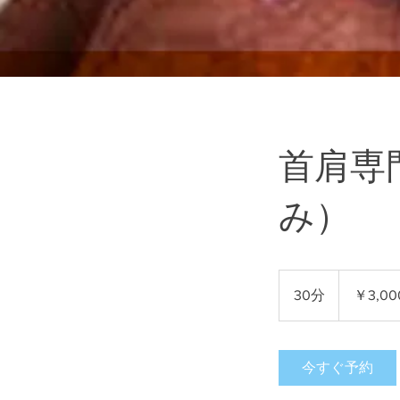
首肩専
み）
3,000
円
30分
3
￥3,00
0
分
今すぐ予約