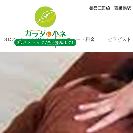
都営三田線 西巣鴨駅 
３Dストレッチとは？
メニュー・料金
セラピスト